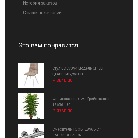
История заказов
Список пожеланий
Это вам понравится
Стул UDC7094 модель CHILLI
цвет RU-09/WHITE
Р 3640.00
Финиковая пальма Грейс кашпо
17656-180
Р 9760.00
Смеситель TOOBI E8963-CP
JACOB DELAFON