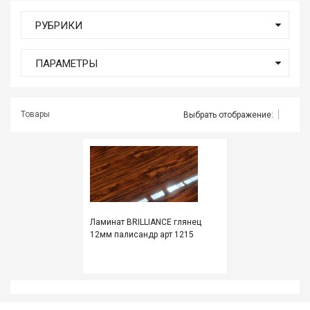
мате
РУБРИКИ
Плит
ПАРАМЕТРЫ
Все
для
бани
и
Товары
Выбрать отображение:
ками
Обои
деко
Мебе
и
инте
Ламинат BRILLIANCE глянец
12мм палисандр арт 1215
Двер
Напо
покр