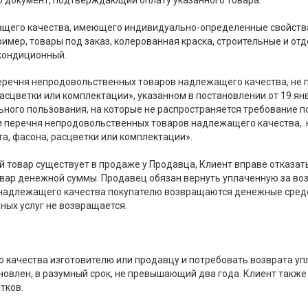
бо документ, подтверждающий оплату указанного товара.
ежащего качества, имеющего индивидуально-определенные свойств
мер, товары под заказ, колерованная краска, строительные и от
екондиционный.
«Перечня непродовольственных товаров надлежащего качества, не
 расцветки или комплектации», указанном в постановлении от 19 я
ьного пользования, на которые не распространяется требование 
 и перечня непродовольственных товаров надлежащего качества, 
а, фасона, расцветки или комплектации».
й товар существует в продаже у Продавца, Клиент вправе отказат
овар денежной суммы. Продавец обязан вернуть уплаченную за во
а надлежащего качества покупателю возвращаются денежные средс
ных услуг не возвращается.
о качества изготовителю или продавцу и потребовать возврата у
становлен, в разумный срок, не превышающий два года. Клиент так
тков.