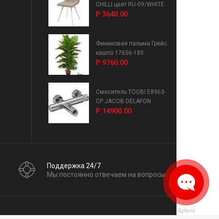
CHILLI цвет RU-09/WHITE
Р 3640.00
Финиковая пальма Грейс
кашпо 17656-180
Р 9760.00
Смеситель TOOBI E8963-
CP JACOB DELAFON
Р 14900.00
Поддержка 24/7
Мы постоянно отвечаем на вопросы