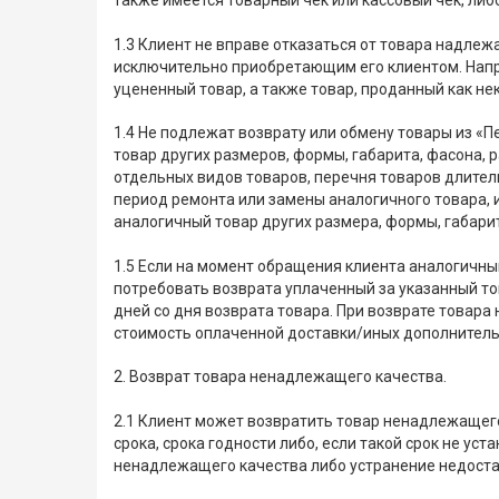
также имеется товарный чек или кассовый чек, ли
1.3 Клиент не вправе отказаться от товара надл
исключительно приобретающим его клиентом. Напри
уцененный товар, а также товар, проданный как н
1.4 Не подлежат возврату или обмену товары из 
товар других размеров, формы, габарита, фасона,
отдельных видов товаров, перечня товаров длител
период ремонта или замены аналогичного товара,
аналогичный товар других размера, формы, габарит
1.5 Если на момент обращения клиента аналогичны
потребовать возврата уплаченный за указанный т
дней со дня возврата товара. При возврате товар
стоимость оплаченной доставки/иных дополнитель
2. Возврат товара ненадлежащего качества.
2.1 Клиент может возвратить товар ненадлежащег
срока, срока годности либо, если такой срок не у
ненадлежащего качества либо устранение недоста