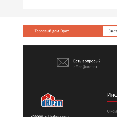
Торговый дом Юрат
Есть вопросы?
office@urat.ru
Инф
О ко