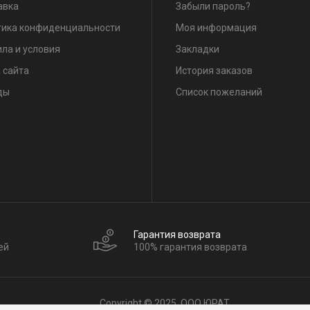
авка
Забыли пароль?
тика конфиденциальности
Моя информация
ла и условия
Закладки
 сайта
История заказов
ды
Список пожеланий
Гарантия возврата
ей
100% гарантия возврата
Copyright © 2025, ООО ЮРАТ.