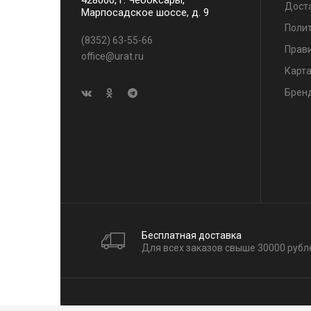
428000, г. Чебоксары,
Дост
Марпосадское шоссе, д. 9
Поли
(8352) 63-55-66
Прави
office@urat.ru
Карта
Брен
Бесплатная доставка
Для всех заказов свыше 30000 рубл