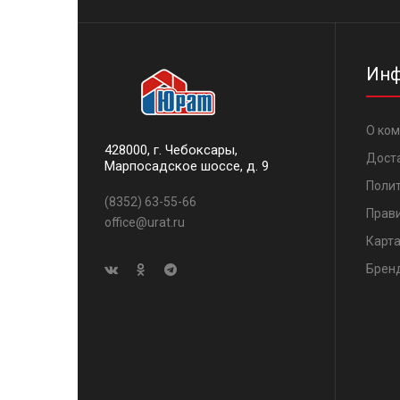
Инф
О ко
428000, г. Чебоксары,
Дост
Марпосадское шоссе, д. 9
Поли
(8352) 63-55-66
Прави
office@urat.ru
Карта
Брен