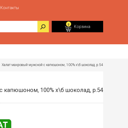
Контакты
0
Корзина
>
Халат махровый мужской с капюшоном, 100% х\б шоколад, р.54
 капюшоном, 100% х\б шоколад, р.54