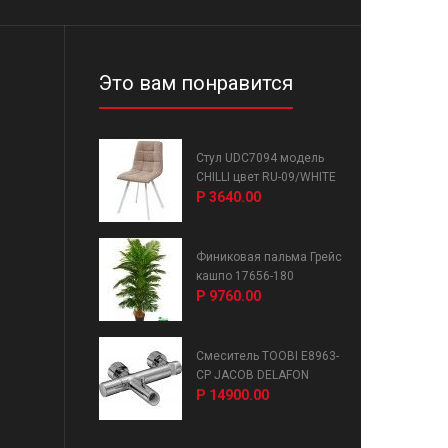
Это вам понравится
Стул UDC7094 модель
CHILLI цвет RU-09/WHITE
Р 3640.00
Финиковая пальма Грейс
кашпо 17656-180
Р 9760.00
Смеситель TOOBI E8963-
CP JACOB DELAFON
Р 14900.00