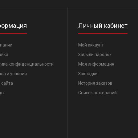
ормация
Личный кабинет
мпании
Мой аккаунт
авка
Забыли пароль?
тика конфиденциальности
Моя информация
ла и условия
Закладки
 сайта
История заказов
ды
Список пожеланий