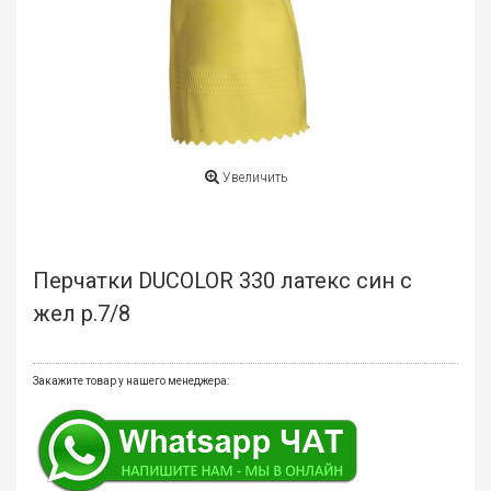
мате
Плит
Все
для
бани
и
Увеличить
ками
Обои
деко
Перчатки DUCOLOR 330 латекс син с
Мебе
жел р.7/8
и
инте
Закажите товар у нашего менеджера:
Двер
Напо
покр