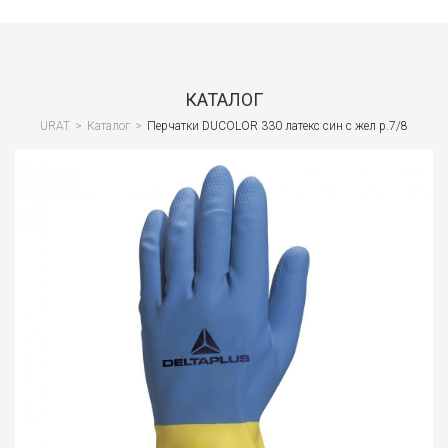
Сант
Водо
и
КАТАЛОГ
кана
URAT
>
Каталог
>
Перчатки DUCOLOR 330 латекс син с жел р.7/8
Вент
и
клим
Спец
и
СИЗ
Стро
обор
Стро
отде
мате
Лако