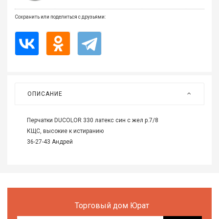
Все
для
Сохранить или поделиться с друзьями:
дома
и
сада
Хозт
Акти
отды
ОПИСАНИЕ
ЭЛЕ
Перчатки DUCOLOR 330 латекс син с жел р.7/8
ОБО
КЩС, высокие к истиранию
36-27-43 Андрей
Торговый дом Юрат