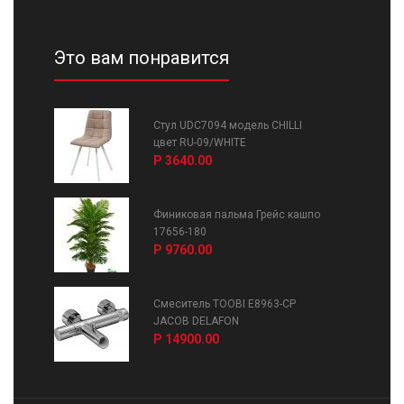
Это вам понравится
Стул UDC7094 модель CHILLI
цвет RU-09/WHITE
Р 3640.00
Финиковая пальма Грейс кашпо
17656-180
Р 9760.00
Смеситель TOOBI E8963-CP
JACOB DELAFON
Р 14900.00