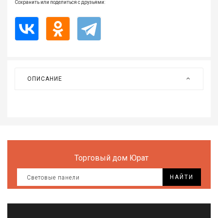
Сохранить или поделиться с друзьями:
Все
для
дома
и
сада
Хозт
ОПИСАНИЕ
Акти
отды
ЭЛЕ
ОБО
Торговый дом Юрат
НАЙТИ