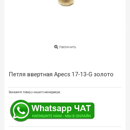
мате
Плит
Все
для
бани
и
Увеличить
ками
Обои
деко
Петля ввертная Apecs 17-13-G золото
Мебе
и
инте
Закажите товар у нашего менеджера:
Двер
Напо
покр