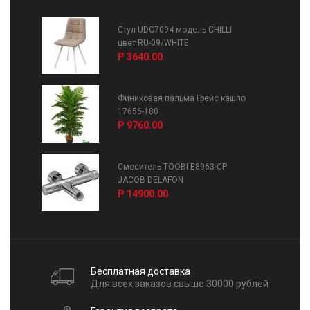
Стул UDC7094 модель CHILLI
цвет RU-09/WHITE
Р 3640.00
Финиковая пальма Грейс кашпо
17656-180
Р 9760.00
Смеситель TOOBI E8963-CP
JACOB DELAFON
Р 14900.00
Бесплатная доставка
Для всех заказов свыше 30000 рублей