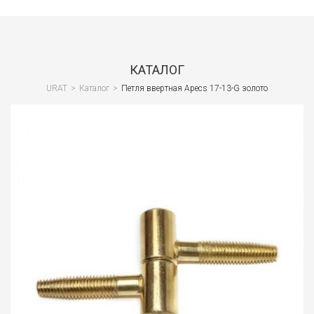
Сант
Водо
и
КАТАЛОГ
кана
URAT
>
Каталог
>
Петля ввертная Apecs 17-13-G золото
Вент
и
клим
Спец
и
СИЗ
Стро
обор
Стро
отде
мате
Лако