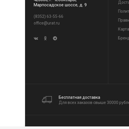
Дост
Марпосадское шоссе, д. 9
Поли
(8352) 63-55-66
Прави
office@urat.ru
Карта
Брен
Бесплатная доставка
Для всех заказов свыше 30000 рубл