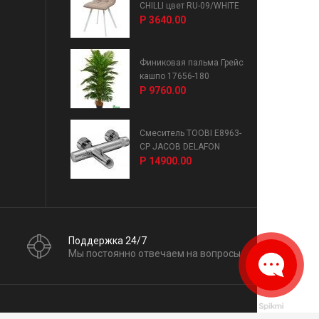
CHILLI цвет RU-09/WHITE
Р 3640.00
Финиковая пальма Грейс
кашпо 17656-180
Р 9760.00
Смеситель TOOBI E8963-
CP JACOB DELAFON
Р 14900.00
Поддержка 24/7
Мы постоянно отвечаем на вопросы