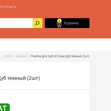
Контакты
0
Корзина
URAT
>
Каталог
>
Розетка для труб d-26мм Дуб темный (2шт)
Дуб темный (2шт)