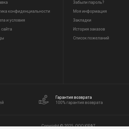
авка
Забыли пароль?
тика конфиденциальности
Моя информация
ла и условия
Закладки
 сайта
История заказов
ды
Список пожеланий
Гарантия возврата
ей
100% гарантия возврата
Copyright © 2025, ООО ЮРАТ.