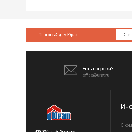
Торговый дом Юрат
Есть вопросы?
office@urat.ru
Инф
О ко
428000, г. Чебоксары,