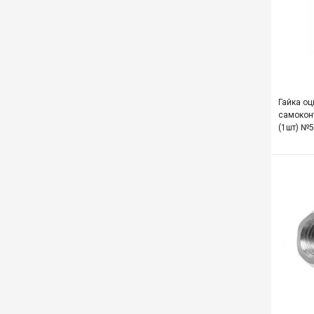
Гайка о
самокон
(1шт) №