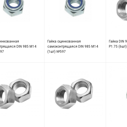
цинкованная
Гайка оцинкованная
Гайка DIN 
трящаяся DIN 985 М14
самоконтрящаяся DIN 985 М14
Р1.75 (6шт
597
(1шт) №597