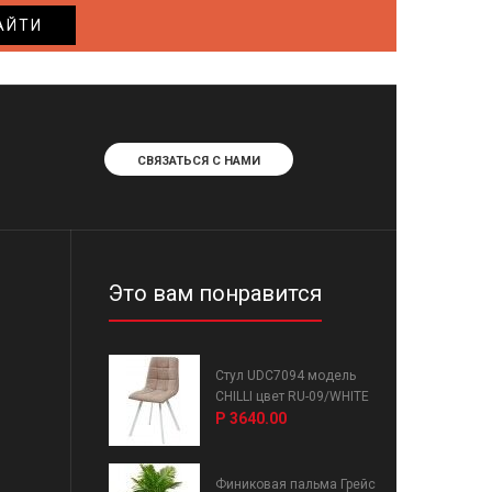
АЙТИ
СВЯЗАТЬСЯ С НАМИ
Это вам понравится
Стул UDC7094 модель
CHILLI цвет RU-09/WHITE
Р 3640.00
Финиковая пальма Грейс