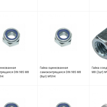
цинкованная
Гайка оцинкованная
Гайка соед
трящаяся DIN 985 М8
самоконтрящаяся DIN 985 М8
М8 (2шт) 
594
(8шт) №594