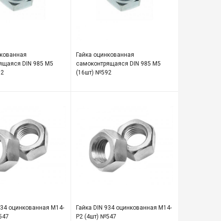
нкованная
Гайка оцинкованная
ящаяся DIN 985 М5
самоконтрящаяся DIN 985 М5
92
(16шт) №592
934 оцинкованная М14-
Гайка DIN 934 оцинкованная М14-
547
Р2 (4шт) №547