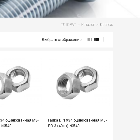
ТД ЮРАТ
>
Каталог
>
Крепеж
Выбрать отображение:
934 оцинкованная М3-
Гайка DIN 934 оцинкованная М3-
) №540
РО.3 (40шт) №540