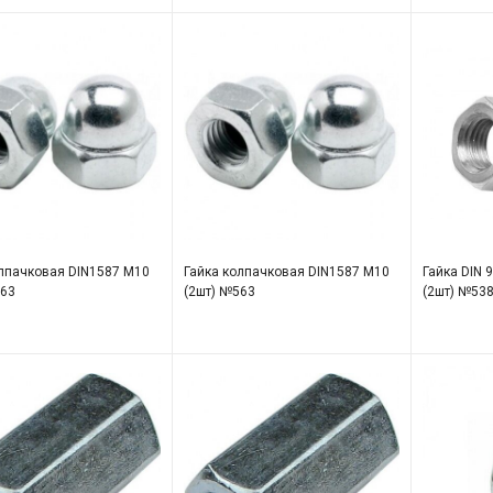
олпачковая DIN1587 М10
Гайка колпачковая DIN1587 М10
Гайка DIN 
563
(2шт) №563
(2шт) №53