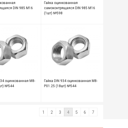
нкованная
Гайка оцинкованная
ящаяся DIN 985 М16
самоконтрящаяся DIN 985 М16
8
(1шт) №598
934 оцинкованная М8-
Гайка DIN 934 оцинкованная М8-
шт) №544
Р01.25 (18шт) №544
1
2
3
4
5
6
7