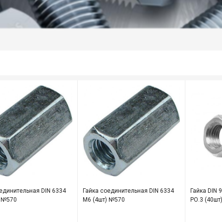
единительная DIN 6334
Гайка соединительная DIN 6334
Гайка DIN 
) №570
М6 (4шт) №570
РО.3 (40шт