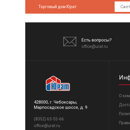
Торговый дом Юрат
Есть вопросы?
office@urat.ru
Инф
О ко
428000, г. Чебоксары,
Дост
Марпосадское шоссе, д. 9
Поли
(8352) 63-55-66
Прави
office@urat.ru