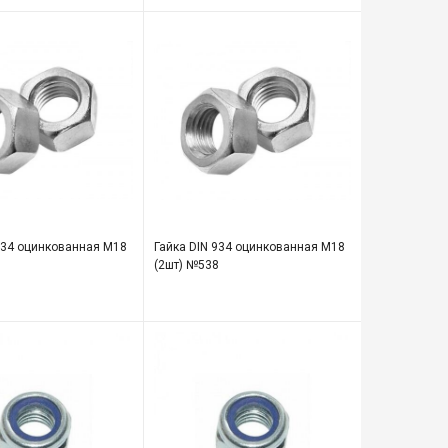
934 оцинкованная М18
Гайка DIN 934 оцинкованная М18
8
(2шт) №538