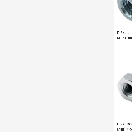
Гайка со
М12 (1ш
Гайка к
(7шт) №