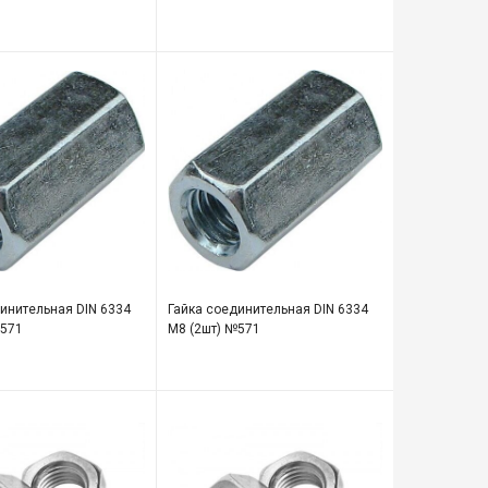
инительная DIN 6334
Гайка соединительная DIN 6334
№571
М8 (2шт) №571