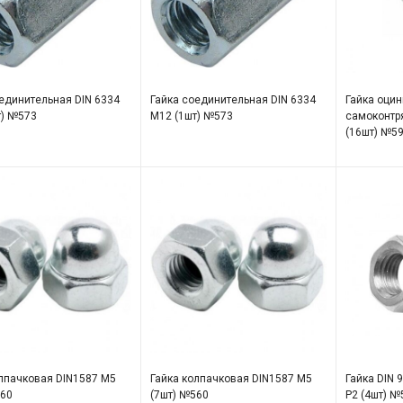
единительная DIN 6334
Гайка соединительная DIN 6334
Гайка оци
т) №573
М12 (1шт) №573
самоконтр
(16шт) №5
олпачковая DIN1587 М5
Гайка колпачковая DIN1587 М5
Гайка DIN 
560
(7шт) №560
Р2 (4шт) №