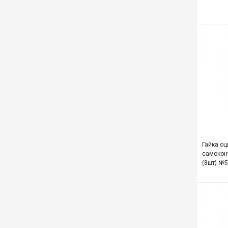
Гайка о
самокон
(8шт) №