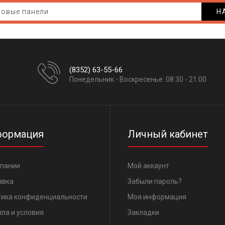
Н
(8352) 63-55-66
Понедельник - Воскресенье: 08:30 - 21:00
ормация
Личный кабинет
мпании
Мой аккаунт
авка
Забыли пароль?
тика конфиденциальности
Моя информация
ла и условия
Закладки